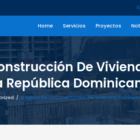
Home
Servicios
Proyectos
Not
Construcción De Vivien
a República Dominica
orized
/
El Futuro De La Construcción De Viviendas Familiar