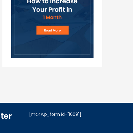
ter
[mc4wp_form id="1609"]