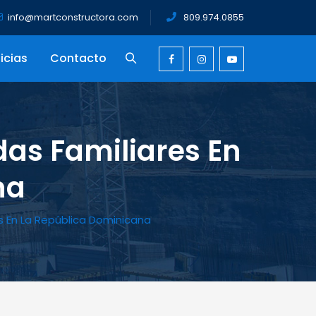
info@martconstructora.com
809.974.0855
icias
Contacto
das Familiares En
na
es En La República Dominicana