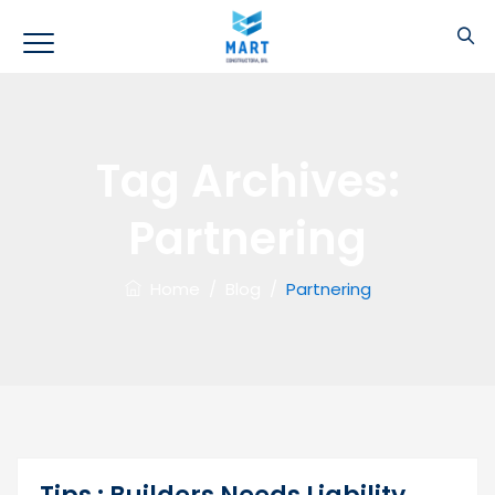
Tag Archives:
Partnering
Home
/
Blog
/
Partnering