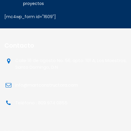
proyectos
[mc4wp_form id="1609"]
Contacto
Calle 16 de agosto No. 56, apto. 101 A, Los Maestros,
Santo Domingo, D.N
info@martconstructora.com
Teléfono : 809 974 0855