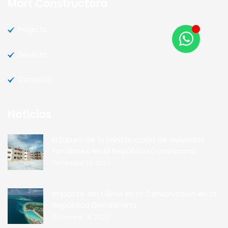
Mart Constructora
Projects
Services
Contacto
Noticias
El futuro de la construcción de viviendas
familiares en la República Dominicana
December 29, 2024
Impacto del Clima en la Construcción en la
República Dominicana
November 10, 2024